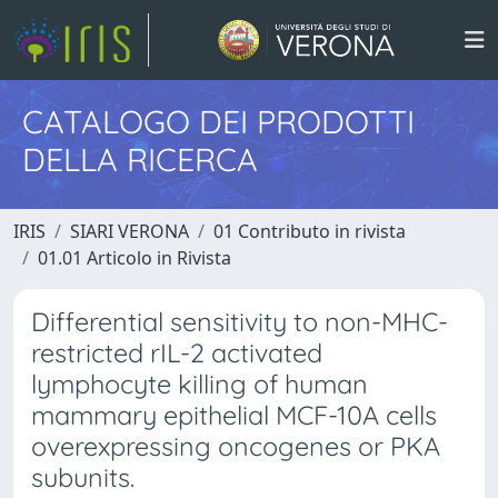
CATALOGO DEI PRODOTTI
DELLA RICERCA
IRIS
SIARI VERONA
01 Contributo in rivista
01.01 Articolo in Rivista
Differential sensitivity to non-MHC-
restricted rIL-2 activated
lymphocyte killing of human
mammary epithelial MCF-10A cells
overexpressing oncogenes or PKA
subunits.