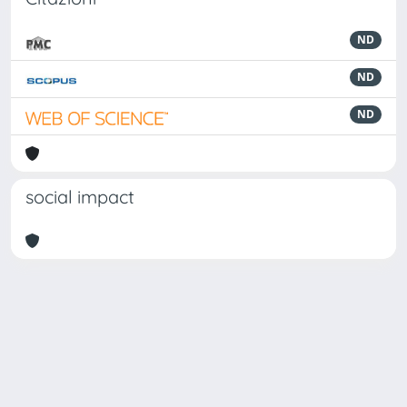
ND
ND
ND
social impact
Powered by
IRIS
-
about IRIS
-