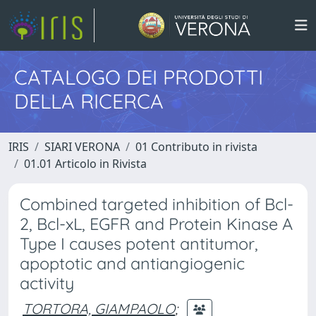
CATALOGO DEI PRODOTTI
DELLA RICERCA
IRIS
SIARI VERONA
01 Contributo in rivista
01.01 Articolo in Rivista
Combined targeted inhibition of Bcl-
2, Bcl-xL, EGFR and Protein Kinase A
Type I causes potent antitumor,
apoptotic and antiangiogenic
activity
TORTORA, GIAMPAOLO
;