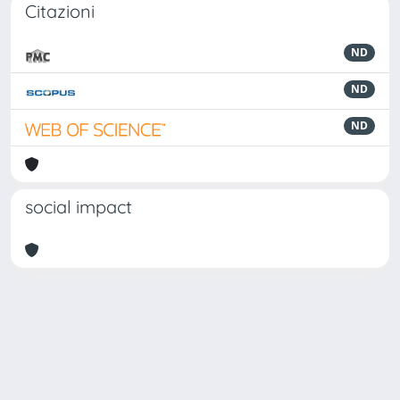
Citazioni
ND
ND
ND
social impact
Powered by
IRIS
-
about IRIS
-