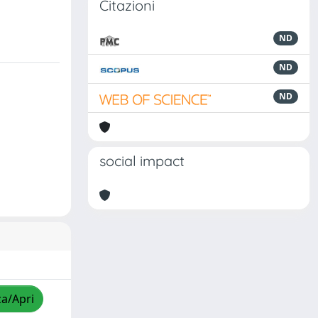
Citazioni
ND
ND
ND
social impact
za/Apri