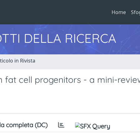
Home
Sfo
TTI DELLA RICERCA
ticolo in Rivista
 fat cell progenitors - a mini-revie
a completa (DC)