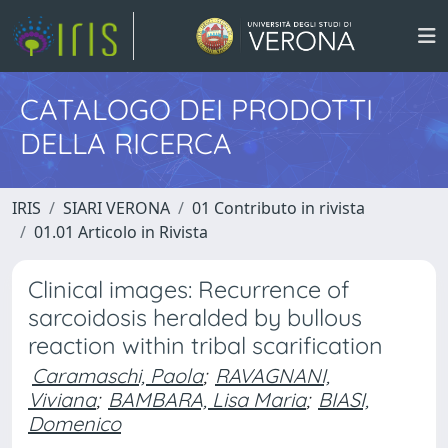
CATALOGO DEI PRODOTTI
DELLA RICERCA
IRIS
SIARI VERONA
01 Contributo in rivista
01.01 Articolo in Rivista
Clinical images: Recurrence of
sarcoidosis heralded by bullous
reaction within tribal scarification
Caramaschi, Paola
;
RAVAGNANI,
Viviana
;
BAMBARA, Lisa Maria
;
BIASI,
Domenico