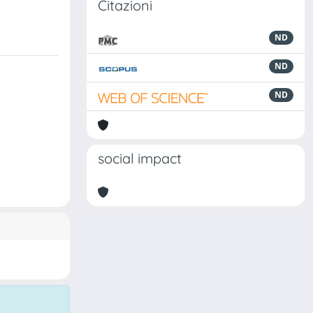
Citazioni
ND
ND
ND
social impact