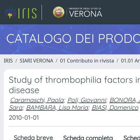
CATALOGO DEI PRODO
IRIS
SIARI VERONA
01 Contributo in rivista
01.01 Ar
Study of thrombophilia factors i
disease
Caramaschi, Paola
;
Poli, Giovanni
;
BONORA, 
Sara
;
BAMBARA, Lisa Maria
;
BIASI, Domenico
2010-01-01
Scheda breve
Scheda completa
Sched