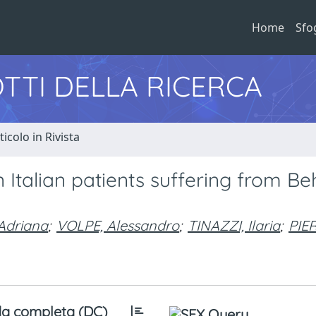
Home
Sfo
TTI DELLA RICERCA
ticolo in Rivista
n Italian patients suffering from Be
Adriana
;
VOLPE, Alessandro
;
TINAZZI, Ilaria
;
PIE
a completa (DC)