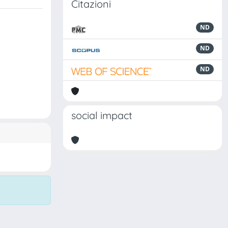
Citazioni
ND
ND
ND
social impact