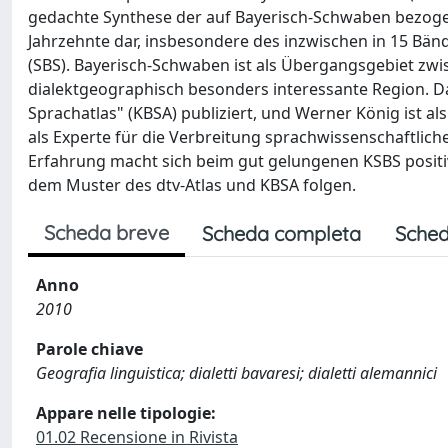
gedachte Synthese der auf Bayerisch-Schwaben bezogen
Jahrzehnte dar, insbesondere des inzwischen in 15 Bän
(SBS). Bayerisch-Schwaben ist als Übergangsgebiet zwi
dialektgeographisch besonders interessante Region. D
Sprachatlas" (KBSA) publiziert, und Werner König ist al
als Experte für die Verbreitung sprachwissenschaftlic
Erfahrung macht sich beim gut gelungenen KSBS positi
dem Muster des dtv-Atlas und KBSA folgen.
Scheda breve
Scheda completa
Sched
Anno
2010
Parole chiave
Geografia linguistica; dialetti bavaresi; dialetti alemannici
Appare nelle tipologie:
01.02 Recensione in Rivista