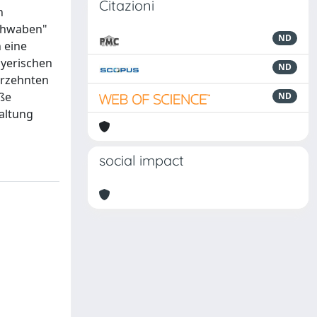
Citazioni
n
Schwaben"
ND
 eine
ayerischen
ND
ahrzehnten
oße
ND
altung
social impact