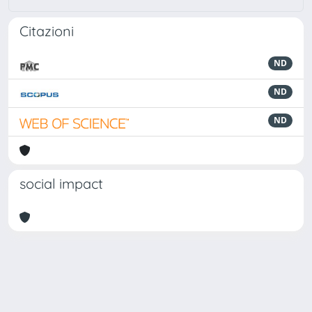
Citazioni
ND
ND
ND
social impact