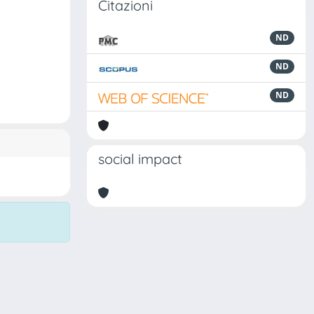
Citazioni
ND
ND
ND
social impact