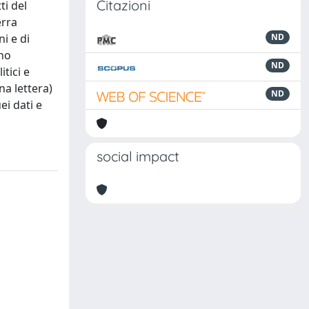
Citazioni
ti del
erra
ni e di
ND
nno
ND
tici e
na lettera)
ND
ei dati e
social impact