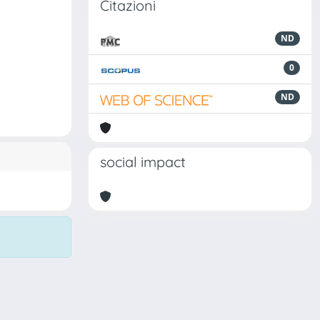
Citazioni
ND
0
ND
social impact