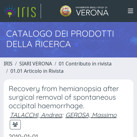
CATALOGO DEI PRODOTTI
DELLA RICERCA
IRIS
SIARI VERONA
01 Contributo in rivista
01.01 Articolo in Rivista
Recovery from hemianopsia after
surgical removal of spontaneous
occipital haemorrhage.
TALACCHI, Andrea
;
GEROSA, Massimo
2010-01-01