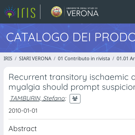
CATALOGO DEI PRODO
IRIS
SIARI VERONA
01 Contributo in rivista
01.01 Ar
Recurrent transitory ischaemic at
myalgia should prompt suspicio
TAMBURIN, Stefano
;
2010-01-01
Abstract