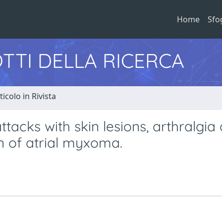
Home
Sfo
TTI DELLA RICERCA
ticolo in Rivista
tacks with skin lesions, arthralgia
n of atrial myxoma.