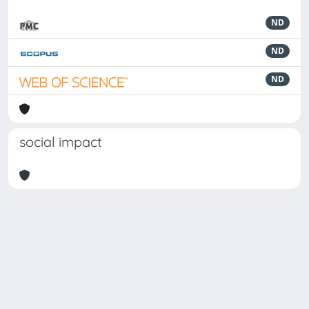
ND
ND
ND
social impact
Powered by
IRIS
-
about IRIS
-
Utilizzo dei cookie
-
Privacy
Copyright © 2026