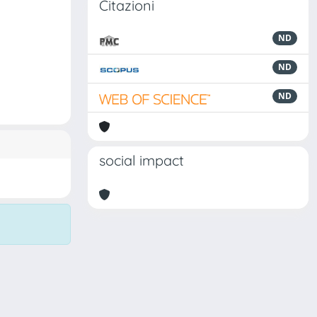
Citazioni
ND
ND
ND
social impact