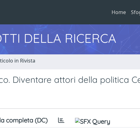
Home
Sfo
TTI DELLA RICERCA
ticolo in Rivista
o. Diventare attori della politica C
a completa (DC)