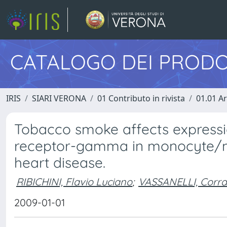
CATALOGO DEI PRODO
IRIS
SIARI VERONA
01 Contributo in rivista
01.01 Ar
Tobacco smoke affects expressio
receptor-gamma in monocyte/ma
heart disease.
RIBICHINI, Flavio Luciano
;
VASSANELLI, Corr
2009-01-01