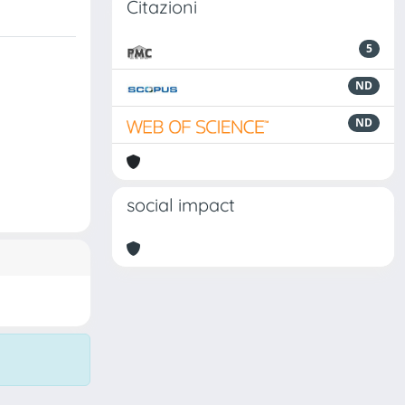
Citazioni
5
ND
ND
social impact