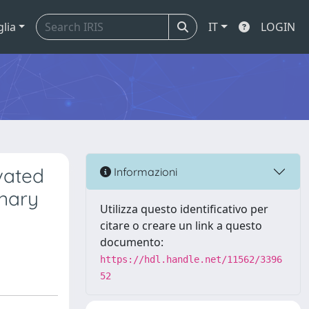
glia
IT
LOGIN
vated
Informazioni
nary
Utilizza questo identificativo per
citare o creare un link a questo
documento:
https://hdl.handle.net/11562/3396
52