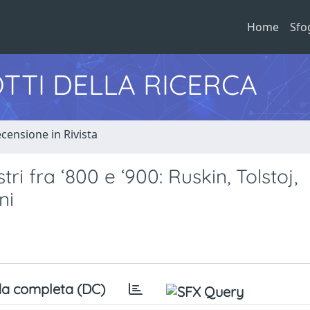
Home
Sfo
TTI DELLA RICERCA
censione in Rivista
i fra ‘800 e ‘900: Ruskin, Tolstoj,
ni
a completa (DC)