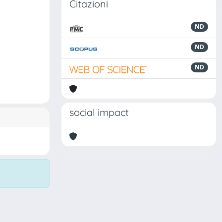
Citazioni
ND
ND
ND
social impact