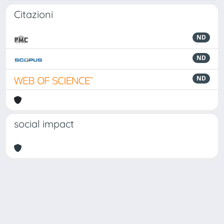
Citazioni
ND
ND
ND
social impact