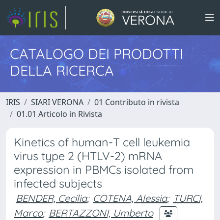
CATALOGO DEI PRODOTTI
DELLA RICERCA
IRIS
SIARI VERONA
01 Contributo in rivista
01.01 Articolo in Rivista
Kinetics of human-T cell leukemia
virus type 2 (HTLV-2) mRNA
expression in PBMCs isolated from
infected subjects
BENDER, Cecilia
;
COTENA, Alessia
;
TURCI,
Marco
;
BERTAZZONI, Umberto