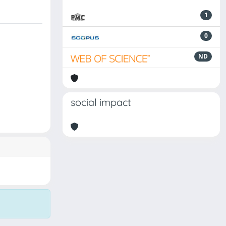
1
0
ND
social impact