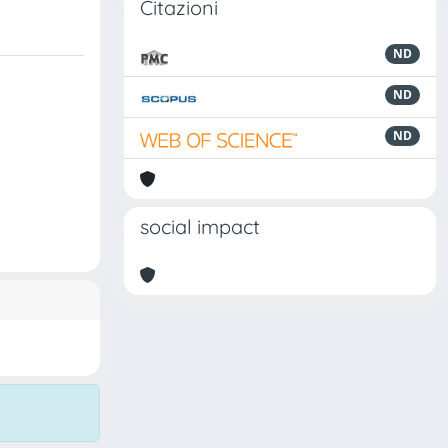
Citazioni
ND
ND
ND
social impact