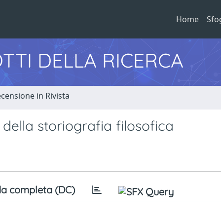
Home
Sfo
TTI DELLA RICERCA
censione in Rivista
 della storiografia filosofica
a completa (DC)