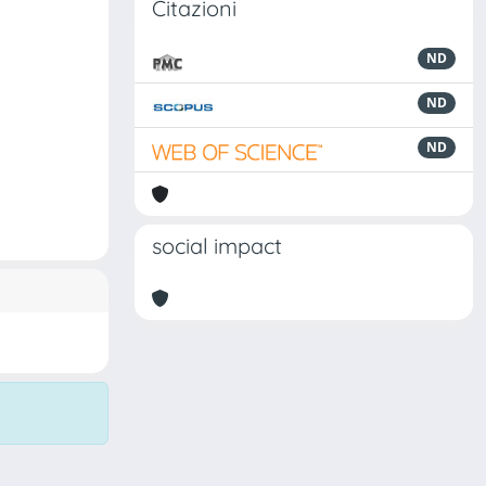
Citazioni
ND
ND
ND
social impact