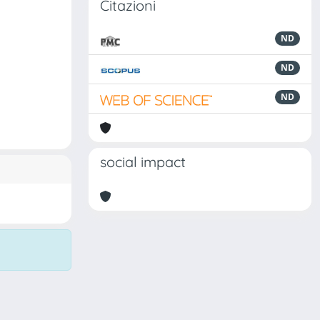
Citazioni
ND
ND
ND
social impact