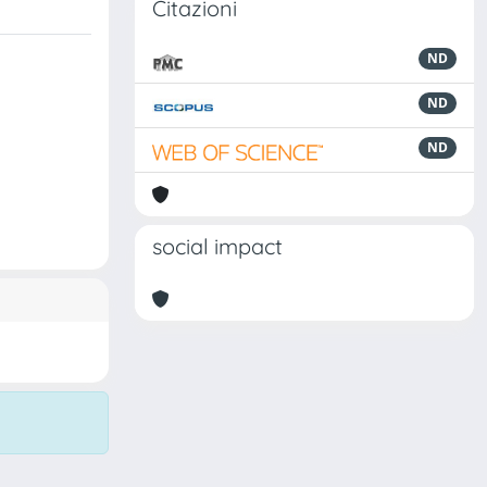
Citazioni
ND
ND
ND
social impact