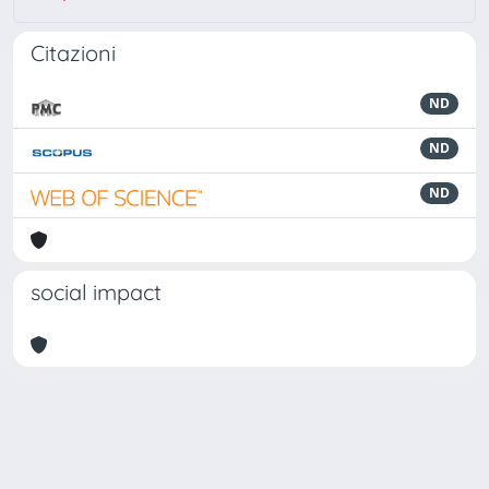
Citazioni
ND
ND
ND
social impact