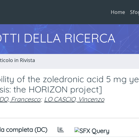
Home
Sfo
TTI DELLA RICERCA
ticolo in Rivista
lity of the zoledronic acid 5 mg ye
is: the HORIZON project]
O, Francesco
;
LO CASCIO, Vincenzo
a completa (DC)