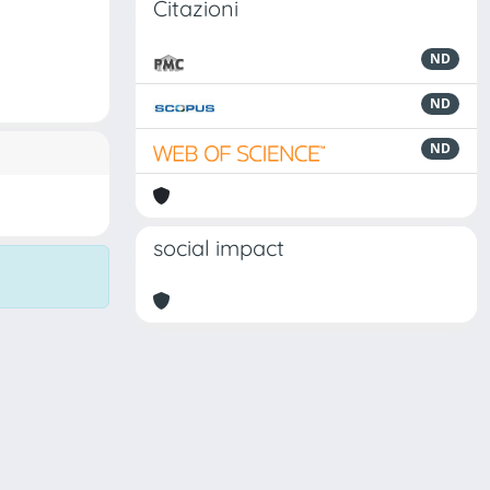
Citazioni
ND
ND
ND
social impact