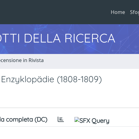
Home
Sfo
TTI DELLA RICERCA
censione in Rivista
 Enzyklopädie (1808-1809)
a completa (DC)