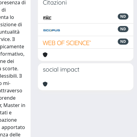
Citazioni
 presenza di
 di
enta lo
ND
sizione di
ND
untualità
ice. Il
ND
 tipicamente
informativo,
one dei
ù scorte.
social impact
ssibili. Il
o mi-
attraverso
mprende
r, Master in
ati e
ipazione
o apportato
nza delle