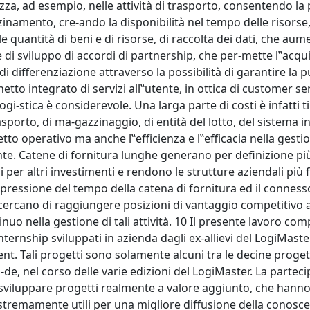
lizza, ad esempio, nelle attività di trasporto, consentendo la
namento, cre-ando la disponibilità nel tempo delle risorse,
 quantità di beni e di risorse, di raccolta dei dati, che aum
 di sviluppo di accordi di partnership, che per-mette l‟acqui
 differenziazione attraverso la possibilità di garantire la p
tto integrato di servizi all‟utente, in ottica di customer serv
logi-stica è considerevole. Una larga parte di costi è infatti
trasporto, di ma-gazzinaggio, di entità del lotto, del sistema 
etto operativo ma anche l‟efficienza e l‟efficacia nella gesti
lante. Catene di fornitura lunghe generano per definizione pi
er altri investimenti e rendono le strutture aziendali più fle
mpressione del tempo della catena di fornitura ed il conness
 cercano di raggiungere posizioni di vantaggio competitivo 
inuo nella gestione di tali attività. 10 Il presente lavoro co
 internship sviluppati in azienda dagli ex-allievi del LogiMaste
. Tali progetti sono solamente alcuni tra le decine progett
-de, nel corso delle varie edizioni del LogiMaster. La partec
 sviluppare progetti realmente a valore aggiunto, che hann
stremamente utili per una migliore diffusione della conosce