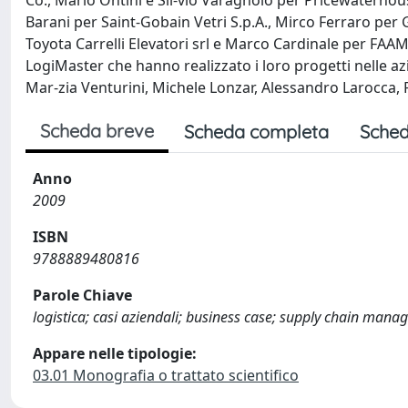
Co., Mario Ontini e Sil-vio Varagnolo per Pricewaterho
Barani per Saint-Gobain Vetri S.p.A., Mirco Ferraro per
Toyota Carrelli Elevatori srl e Marco Cardinale per FAAM
LogiMaster che hanno realizzato i loro progetti nelle a
Mar-zia Venturini, Michele Lonzar, Alessandro Larocca, 
Scheda breve
Scheda completa
Sched
Anno
2009
ISBN
9788889480816
Parole Chiave
logistica; casi aziendali; business case; supply chain man
Appare nelle tipologie:
03.01 Monografia o trattato scientifico