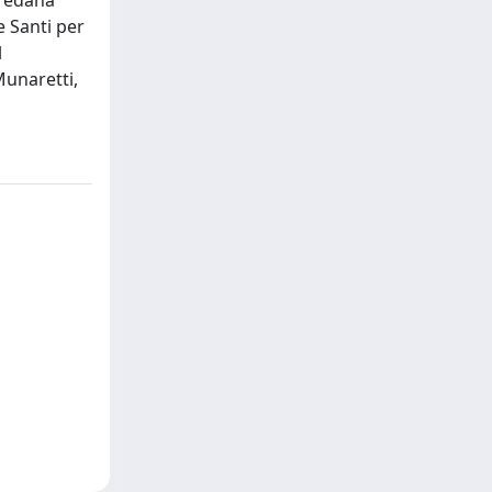
oredana
e Santi per
l
Munaretti,