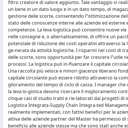
filtro creatore di valore aggiunto. Tale vantaggio si rea
un bene in un dato luogo e in un dato tempo, di magazzi
gestione delle scorte, consentendo l‟ottimizzazione delle
stato delle conoscenze interne alle aziende ed esterne e
competenze. La leva logistica può consentire nuove vie di
nelle consegne e, o alternativamente, di offrire un pacche
potenziale di riduzione dei costi operativi attraverso la 
ge-nerata da attività logistiche. I risparmi nei costi di 
delle scorte, sono opportunità per far crescere l‟utile n
processi. La logistica può in-fluenzare il capitale circo
Una raccolta più veloce e minori giacenze liberano fondi p
capitale circolante può essere ridotto attraverso la co
glioramento del tempo di ciclo di cassa. I manager che
la leva lo-gistica devono ricercare il miglioramento cont
cinque casi di studio tratti e rie-laborati dai progetti di
Logistica Integrata-Supply Chain Integra-ted Management
realmente implementati, con fattivi benefici per le azien
attiva delle aziende partner del Master ha permesso di
beneficio alle aziende stesse ma che sono stati anche e