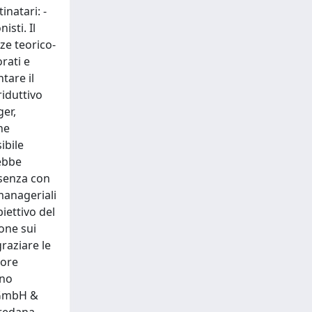
natari: -
isti. Il
ze teorico-
rati e
tare il
riduttivo
ger,
he
ibile
rebbe
 senza con
manageriali
biettivo del
ione sui
raziare le
iore
nno
r GmbH &