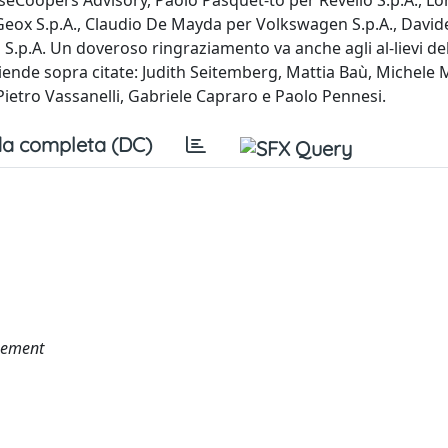
useCoopers Advisory, Paolo Pasquet-to per Revello S.p.A., L
 Geox S.p.A., Claudio De Mayda per Volkswagen S.p.A., David
 S.p.A. Un doveroso ringraziamento va anche agli al-lievi de
ziende sopra citate: Judith Seitemberg, Mattia Baù, Michele 
Pietro Vassanelli, Gabriele Capraro e Paolo Pennesi.
a completa (DC)
agement