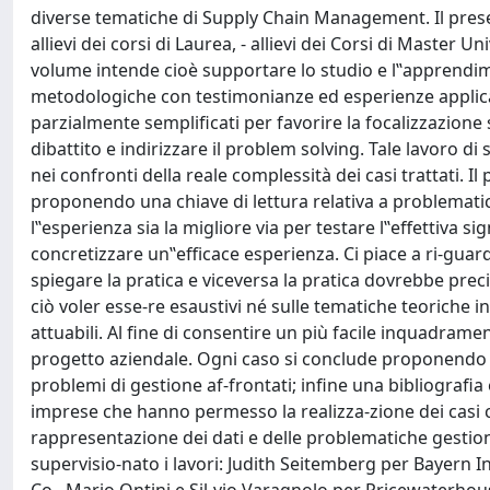
diverse tematiche di Supply Chain Management. Il presen
allievi dei corsi di Laurea, - allievi dei Corsi di Master 
volume intende cioè supportare lo studio e l‟apprendim
metodologiche con testimonianze ed esperienze applicative
parzialmente semplificati per favorire la focalizzazion
dibattito e indirizzare il problem solving. Tale lavoro d
nei confronti della reale complessità dei casi trattati. Il
proponendo una chiave di lettura relativa a problemat
l‟esperienza sia la migliore via per testare l‟effettiva sig
concretizzare un‟efficace esperienza. Ci piace a ri-gu
spiegare la pratica e viceversa la pratica dovrebbe precis
ciò voler esse-re esaustivi né sulle tematiche teoriche
attuabili. Al fine di consentire un più facile inquadrament
progetto aziendale. Ogni caso si conclude proponendo al 
problemi di gestione af-frontati; infine una bibliografi
imprese che hanno permesso la realizza-zione dei casi 
rappresentazione dei dati e delle problematiche gestion
supervisio-nato i lavori: Judith Seitemberg per Bayern 