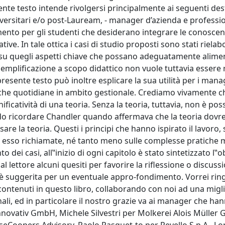
te testo intende rivolgersi principalmente ai seguenti desti
Universitari e/o post-Lauream, - manager d’azienda e profession
ento per gli studenti che desiderano integrare le conoscen
. In tale ottica i casi di studio proposti sono stati rielabo
e su quegli aspetti chiave che possano adeguatamente alimen
i semplificazione a scopo didattico non vuole tuttavia essere 
 presente testo può inoltre esplicare la sua utilità per i mana
iche quotidiane in ambito gestionale. Crediamo vivamente c
nificatività di una teoria. Senza la teoria, tuttavia, non è poss
ardo ricordare Chandler quando affermava che la teoria dov
are la teoria. Questi i principi che hanno ispirato il lavoro,
 in esso richiamate, né tanto meno sulle complesse pratiche 
o dei casi, all‟inizio di ogni capitolo è stato sintetizzato l‟o
lettore alcuni quesiti per favorire la riflessione o discuss
a è suggerita per un eventuale appro-fondimento. Vorrei ring
contenuti in questo libro, collaborando con noi ad una migl
ali, ed in particolare il nostro grazie va ai manager che ha
Innovativ GmbH, Michele Silvestri per Molkerei Alois Mülle