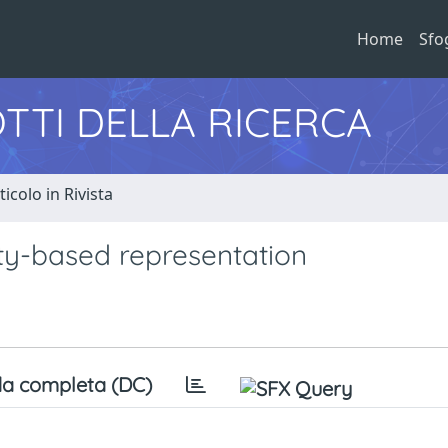
Home
Sfo
TTI DELLA RICERCA
ticolo in Rivista
rity-based representation
a completa (DC)