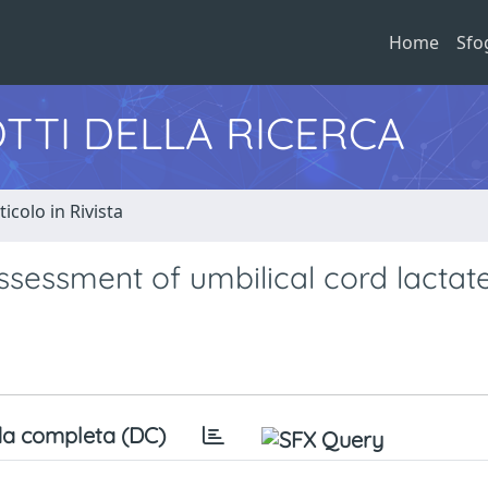
Home
Sfo
TTI DELLA RICERCA
ticolo in Rivista
assessment of umbilical cord lactat
a completa (DC)