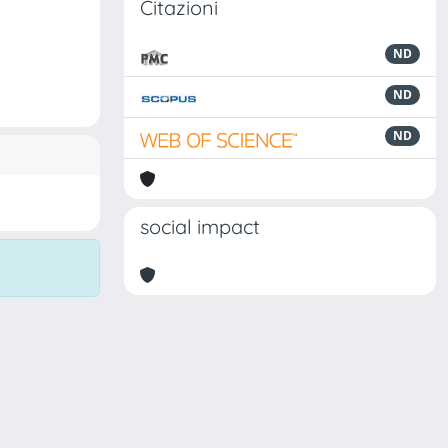
Citazioni
ND
ND
ND
social impact