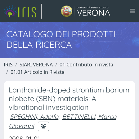
CATALOGO DEI PRODOTTI
DELLA RICERCA
IRIS
SIARI VERONA
01 Contributo in rivista
01.01 Articolo in Rivista
Lanthanide-doped strontium barium
niobate (SBN) materials: A
vibrational investigation
SPEGHINI, Adolfo
;
BETTINELLI, Marco
Giovanni
2008-01-01