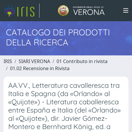
CATALOGO DEI PRODOTTI
DELLA RICERCA
IRIS
SIARI VERONA
01 Contributo in rivista
01.02 Recensione in Rivista
AA.VV., Letteratura cavalleresca tra
Italia e Spagna (da «Orlando» al
«Quijote») - Literatura caballeresca
entre España e Italia (del «Orlando»
al «Quijote»), dir. Javier Gómez-
Montero e Bernhard König, ed. a