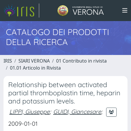
CATALOGO DEI PRODOTTI
DELLA RICERCA
IRIS
SIARI VERONA
01 Contributo in rivista
01.01 Articolo in Rivista
Relationship between activated
partial thromboplastin time, heparin
and potassium levels.
LIPPI, Giuseppe
;
GUIDI, Giancesare
;
2009-01-01