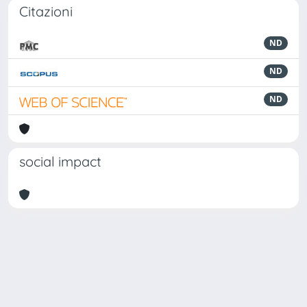
Citazioni
ND
ND
ND
social impact