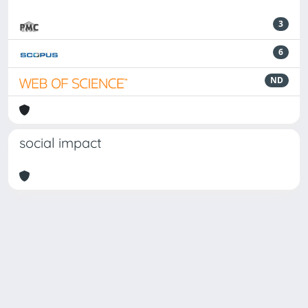
3
6
ND
social impact
Powered by
IRIS
-
about IRIS
-
Utilizzo dei cookie
-
Privacy
Copyright © 2026