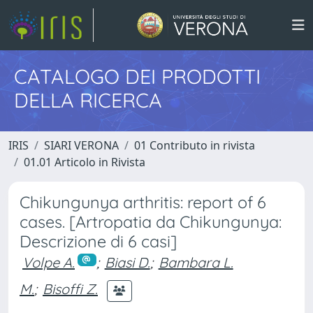
CATALOGO DEI PRODOTTI
DELLA RICERCA
IRIS
SIARI VERONA
01 Contributo in rivista
01.01 Articolo in Rivista
Chikungunya arthritis: report of 6
cases. [Artropatia da Chikungunya:
Descrizione di 6 casi]
Volpe A.
;
Biasi D.
;
Bambara L.
M.
;
Bisoffi Z.