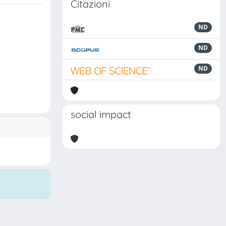
Citazioni
ND
ND
ND
social impact