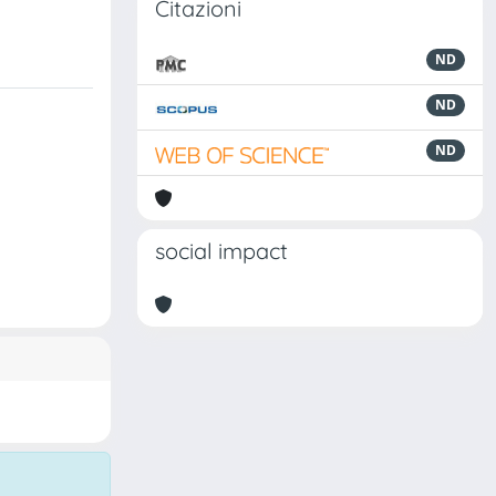
Citazioni
ND
ND
ND
social impact