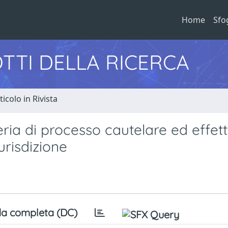
Home
Sfo
TTI DELLA RICERCA
ticolo in Rivista
eria di processo cautelare ed effett
urisdizione
a completa (DC)