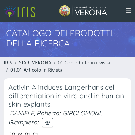
CATALOGO DEI PRODOTTI
DELLA RICERCA
IRIS
SIARI VERONA
01 Contributo in rivista
01.01 Articolo in Rivista
Activin A induces Langerhans cell
differentiation in vitro and in human
skin explants.
DANIELE, Roberta
;
GIROLOMONI,
Giampiero
;
2008-01-01