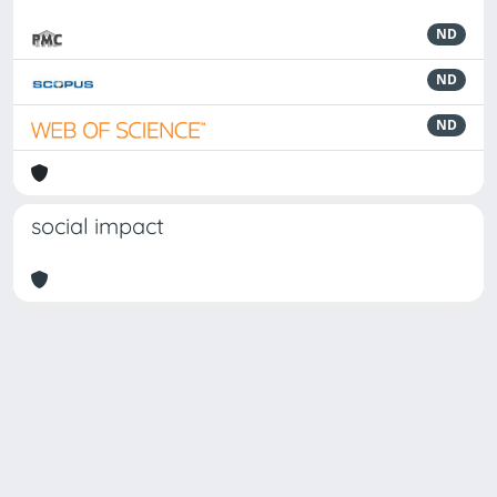
ND
ND
ND
social impact
Powered by
IRIS
-
about IRIS
-
Utilizzo dei cookie
-
Privacy
Copyright © 2026