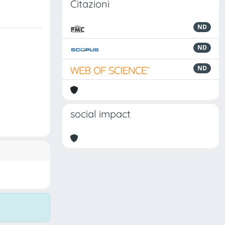
Citazioni
ND
ND
ND
social impact