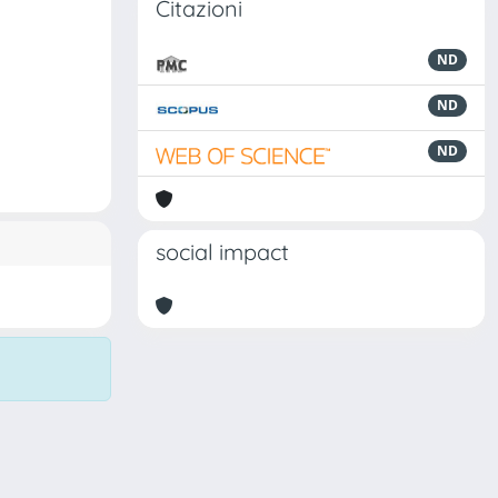
Citazioni
ND
ND
ND
social impact