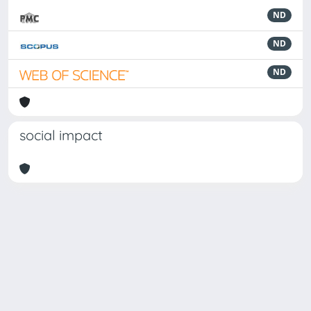
ND
ND
ND
social impact
Powered by
IRIS
-
about IRIS
-
Utilizzo dei cookie
-
Privacy
Copyright © 2026