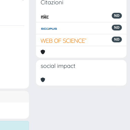
Citazioni
ND
ND
ND
social impact