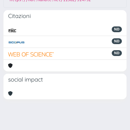
Citazioni
ND
ND
ND
social impact