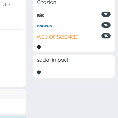
Citazioni
he che
ND
ND
ND
social impact