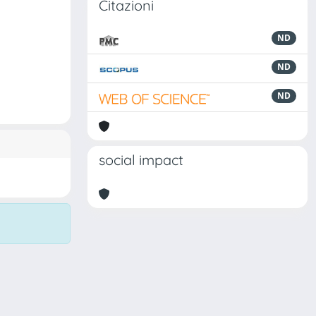
Citazioni
ND
ND
ND
social impact