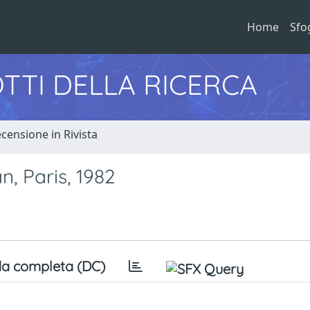
Home
Sfo
TTI DELLA RICERCA
censione in Rivista
n, Paris, 1982
a completa (DC)